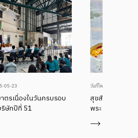
วันที่โพสต์: 2025-04-17
วันที่โพ
สุขสันต์วันสงกรานต์ ๒๕๖๘ - สรงน้ำ
สวัสดี
พระ และขอพรผู้ใหญ่